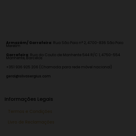
Armazém/ Garrafeira
:
Rua São Paio n° 2, 4700-836 São Paio
Merelim
Garrafeira
: Rua do Couto de Manhente 544 R/C 1, 4750-554
Manhente, Barcelos
+351 936 925 206 (Chamada para rede móvel nacional)
geral@silvasergius.com
Informações Legais
Termos e Condições
Livro de Reclamações