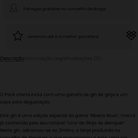
Entregas gratuitas no concelho de Braga
Levamos até si a melhor garrafeira
Descrição
Informação Legal
Avaliações (0)
O Pack oferta inclui com uma garrafa de gin de ginja e um
copo para degustação.
Este gin é uma edição especial da gama “Ribeira Nova”, marca
já conhecida pelo seu notável “Licor de Ginja de Alenquer”.
Neste gin, adicionou-se ao Zimbro, a Ginja produzida no
concelho de Alenquer, o que proporcionou a este, uma cor