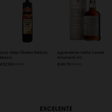
Licor Ginja Óbidos Palácio
Aguardente Velha Conde
Moura
Amarante XO
€
22.50
€
49.75
IVA Incl.
IVA Incl.
EXCELENTE