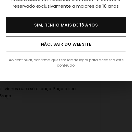
reservado exclusivamente a maiores de 18 anos.
SIM, TENHO MAIS DE 18 ANOS
sergius
NÃO, SAIR DO WEBSITE
Ao continuar, confirma que tem idade legal para aceder a este
conteúdo.
sos vinhos num só espaço. Faça o seu
Braga.