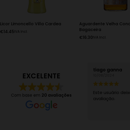
Licor Limoncello Villa Cardea
Aguardente Velha Con
Bagaceira
€
14.45
IVA Incl.
€
16.30
IVA Incl.
tiago ganna
EXCELENTE
10/08/2024
Este usuário de
Com base em
20 avaliações
avaliação.