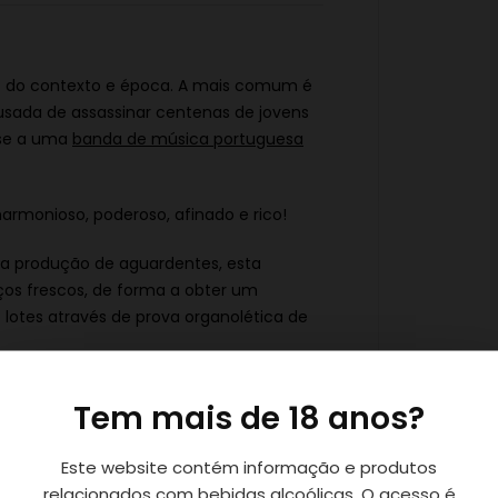
o do contexto e época.
A mais comum é
usada de assassinar centenas de jovens
-se a uma
banda de música portuguesa
armonioso, poderoso, afinado e rico!
na produção de aguardentes, esta
os frescos, de forma a obter um
lotes através de prova organolética de
 e prolongado.
Tem mais de 18 anos?
o, com notas frutadas frescas intensas.
Este website contém informação e produtos
relacionados com bebidas alcoólicas. O acesso é