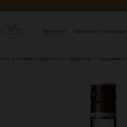
Por
Espirituosos
Espumante e Champagne
Início
Destilados e Espirituosos
Águardente
Águardente Ve