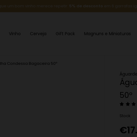
que um bom vinho merece repetir:
5% de desconto
em 6 garrafas ig
Vinho
Cerveja
Gift Pack
Magnuns e Miniaturas
lha Condessa Bagaceira 50º
Águard
Águ
50º
Stock
€
17