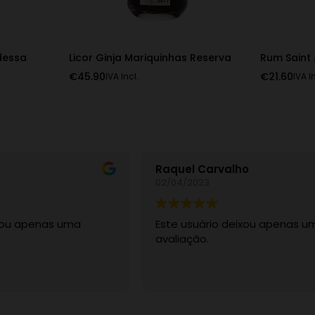
dessa
Licor Ginja Mariquinhas Reserva
Rum Saint
€
45.90
€
21.60
IVA Incl.
IVA I
Raquel Carvalho
02/04/2023
ixou apenas uma
Este usuário deixou apenas u
avaliação.