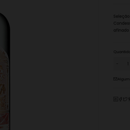
Seleção
Condess
afinado 
Quantid
Alguma