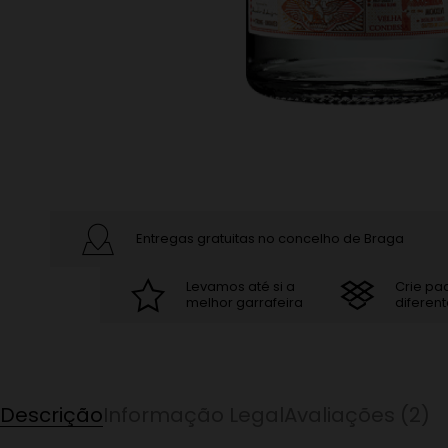
Entregas gratuitas no concelho de Braga
Levamos até si a
Crie pa
melhor garrafeira
diferent
Descrição
Informação Legal
Avaliações (2)