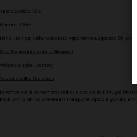
Teor Alcoólico: 50%
Garrafa: 700ml
Ficha Técnica_Velha Condessa Aguardente Bagaceira 50_silva 
Silva Sergius Inforvinho e Glossário
Wikipedia Isabel_Bathory
Youtube Velha Condessa
Levamos até si os melhores vinhos e azeites de Portugal. Diver
Pack com 6 vinhos diferentes! Transporte rápido e gratuito em 