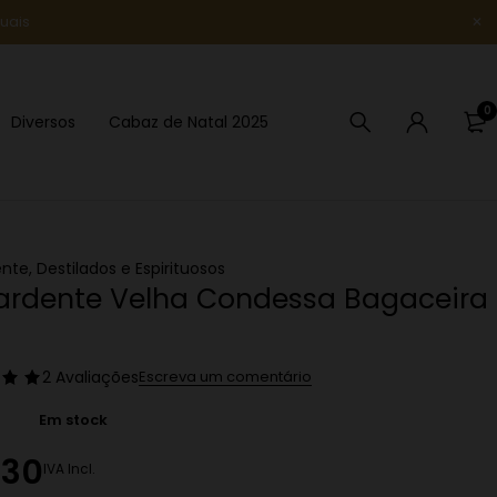
uais
Novidade
0
Diversos
Cabaz de Natal 2025
ente
,
Destilados e Espirituosos
ardente Velha Condessa Bagaceira
2 Avaliações
Escreva um comentário
Em stock
.30
IVA Incl.