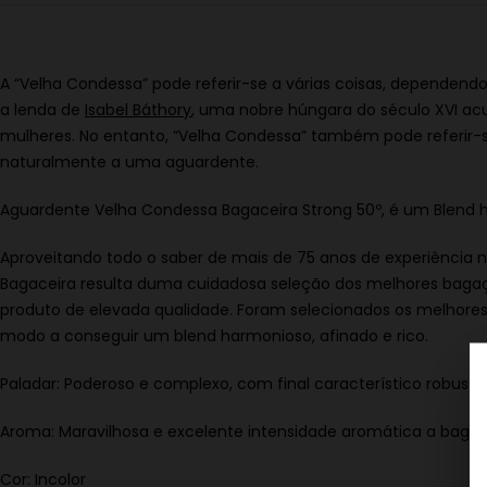
A “Velha Condessa” pode referir-se a várias coisas, dependend
a lenda de
Isabel Báthory
, uma nobre húngara do século XVI ac
mulheres.
No entanto, “Velha Condessa” também pode referir
naturalmente a uma aguardente.
Aguardente Velha Condessa Bagaceira Strong 50º, é um Blend h
Aproveitando todo o saber de mais de 75 anos de experiência 
Bagaceira resulta duma cuidadosa seleção dos melhores bagaç
produto de elevada qualidade. Foram selecionados os melhores 
modo a conseguir um blend harmonioso, afinado e rico.
Paladar: Poderoso e complexo, com final característico robusto
Aroma: Maravilhosa e excelente intensidade aromática a bagaç
Cor: Incolor