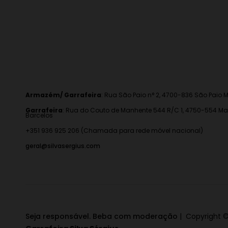
Armazém/ Garrafeira
:
Rua São Paio n° 2, 4700-836 São Paio M
Garrafeira
: Rua do Couto de Manhente 544 R/C 1, 4750-554 Ma
Barcelos
+351 936 925 206 (Chamada para rede móvel nacional)
geral@silvasergius.com
Seja responsável. Beba com moderação
| Copyright ©