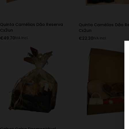
Quinta Camélias Dão Reserva
Quinta Camélias Dão R
Cx3un
Cx2un
€
49.70
€
22.30
IVA Incl.
IVA Incl.