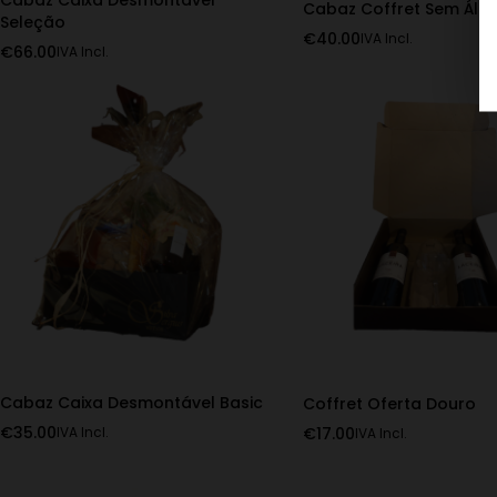
Cabaz Caixa Desmontável
Cabaz Coffret Sem Álco
Seleção
€
40.00
IVA Incl.
€
66.00
IVA Incl.
Cabaz Caixa Desmontável Basic
Coffret Oferta Douro
€
35.00
€
17.00
IVA Incl.
IVA Incl.