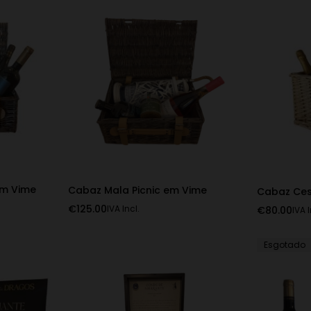
em Vime
Cabaz Mala Picnic em Vime
Cabaz Ces
€
125.00
IVA Incl.
€
80.00
IVA I
Esgotado