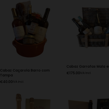
Cabaz Garrafas Mala 
Cabaz Caçarola Barro com
€
175.00
IVA Incl.
Tampa
€
40.00
IVA Incl.