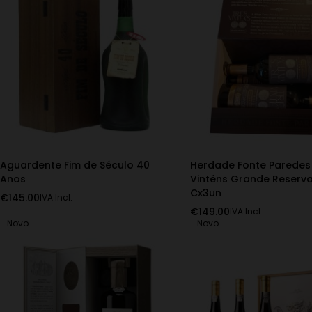
Aguardente Fim de Século 40
Herdade Fonte Paredes
Anos
Vinténs Grande Reserva
Cx3un
€
145.00
IVA Incl.
€
149.00
IVA Incl.
Novo
Novo