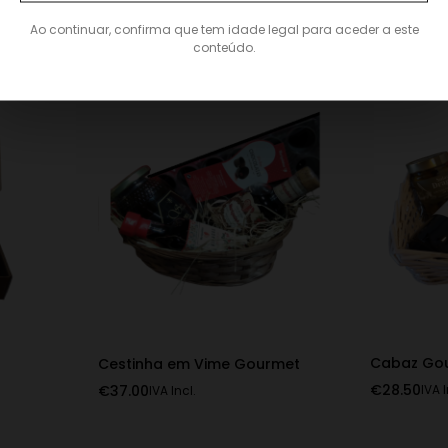
Cabaz Ces
Coffret Oferta Box Licor e Mel
ol
€
38.00
IVA I
Ao continuar, confirma que tem idade legal para aceder a este
€
26.00
IVA Incl.
conteúdo.
Cabaz Go
Cestinha em Vime Gourmet
€
28.50
€
37.00
IVA I
IVA Incl.