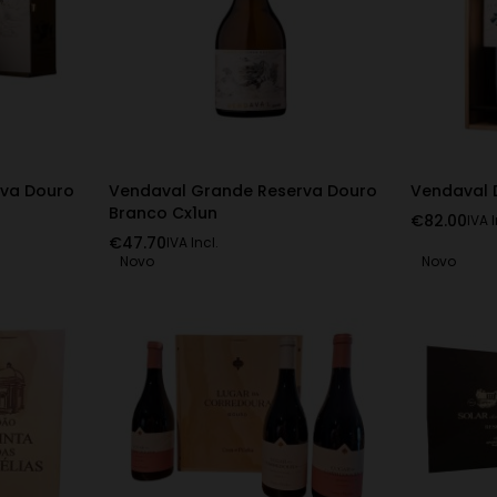
rva Douro
Vendaval Grande Reserva Douro
Vendaval 
Branco Cx1un
€
82.00
IVA I
€
47.70
IVA Incl.
Novo
Novo