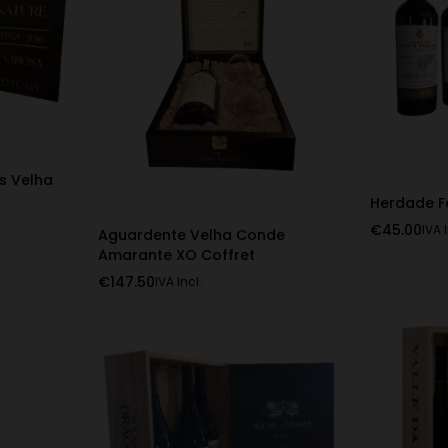
s Velha
Herdade F
€
45.00
IVA 
Aguardente Velha Conde
Amarante XO Coffret
€
147.50
IVA Incl.