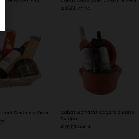
ta Vime com Asa
Cabaz Caixa Desmontável Mimus
€
45.50
ncl.
IVA Incl.
Cabaz Garrafas Caçarola Barro
urmet Cesta em Vime
Tampa
ncl.
€
26.00
IVA Incl.