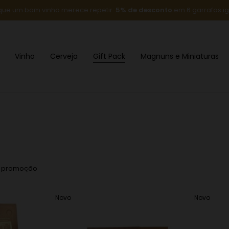
que um bom vinho merece repetir:
5% de desconto
em 6 garrafas ig
Vinho
Cerveja
Gift Pack
Magnuns e Miniaturas
m promoção
Novo
Novo