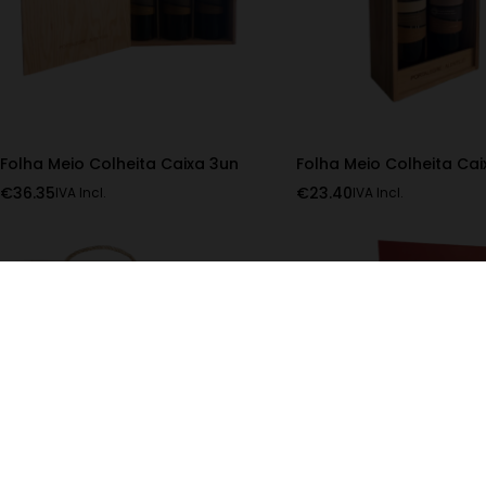
Folha Meio Colheita Caixa 3un
Folha Meio Colheita Cai
€
36.35
€
23.40
IVA Incl.
IVA Incl.