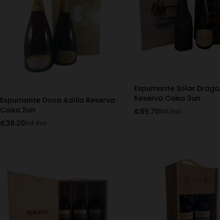
Espumante Solar Drago
Reserva Caixa 3un
Espumante Dona Adília Reserva
Caixa 2un
€
89.70
IVA Incl.
€
38.20
IVA Incl.