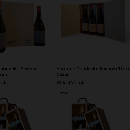
andeeira Reserva
Herdade Candeeira Reserva Tinto
3un
Cx3un
€
65.10
ncl.
IVA Incl.
Novo