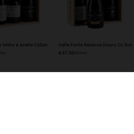
e Vinho e Azeite Cx3un
Valle Fonte Reserva Douro Cx 3un
€
47.30
Incl.
IVA Incl.