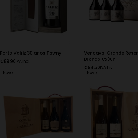
Porto Valriz 30 anos Tawny
Vendaval Grande Rese
Branco Cx3un
€
89.90
IVA Incl.
€
94.50
IVA Incl.
Novo
Novo