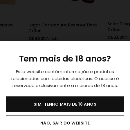
Solar Dra
eserva
Lugar Corredoura Reserva Tinto
Cx3un
Cx3un
€
56.00
IVA I
€
59.30
IVA Incl.
Tem mais de 18 anos?
Este website contém informação e produtos
relacionados com bebidas alcoólicas. O acesso é
reservado exclusivamente a maiores de 18 anos.
SIM, TENHO MAIS DE 18 ANOS
NÃO, SAIR DO WEBSITE