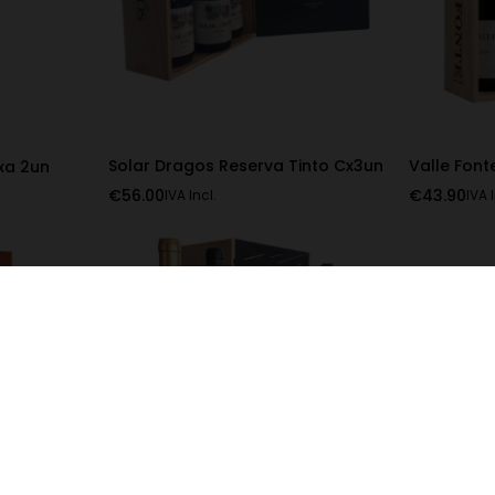
Solar Dragos Reserva Tinto Cx3un
Valle Font
xa 2un
€
56.00
€
43.90
IVA Incl.
IVA 