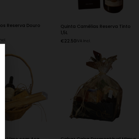
gos Reserva Douro
Quinta Camélias Reserva Tinto
1,5L
ncl.
€
22.50
IVA Incl.