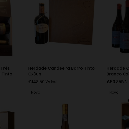
 Três
Herdade Candeeira Barro Tinto
Herdade C
 Tinto
Cx3un
Branco Cx
€
148.50
€
50.85
IVA Incl.
IVA I
Novo
Novo