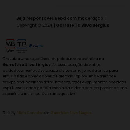
Seja responsável. Beba com moderação
|
Copyright © 2024 |
Garrafeira Silva Sérgius
Descubra uma experiência de paladar extraordinária na
Garrafeira Silva Sérgius
. A nossa coleção de vinhos
cuidadosamente selecionada oferece uma jornada única para
entusiastas e apreciadores de aromas. Explore uma variedade
excepcional de vinhos tintos, brancos, rosés e espumantes e bebidas
espirituosas, cada garrafa escolhida a dedo para proporcionar uma
experiência incomparável e inesquecível.
Built by
Filipa Carvalho
for:
Garrafeira
Silva Sérgius