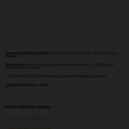
Armazém/ Garrafeira
:
Rua São Paio n° 2, 4700-836 São Paio
Merelim
Garrafeira
: Rua do Couto de Manhente 544 R/C 1, 4750-554
Manhente, Barcelos
+351 936 925 206 (Chamada para rede móvel nacional)
geral@silvasergius.com
Informações Legais
Termos e Condições
Livro de Reclamações