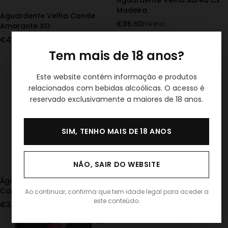
Aguardente Velha Áurea Cx
Madeira
Aguardente Velha Conde
€
86.60
IVA Incl.
Amarante XO
€
49.75
IVA Incl.
Tem mais de 18 anos?
Este website contém informação e produtos
relacionados com bebidas alcoólicas. O acesso é
reservado exclusivamente a maiores de 18 anos.
SIM, TENHO MAIS DE 18 ANOS
NÃO, SAIR DO WEBSITE
Brandy Velha Condessa
Águardente Velha
Capuchinha
Ao continuar, confirma que tem idade legal para aceder a
€
13.90
IVA Incl.
este conteúdo.
€
34.40
IVA Incl.