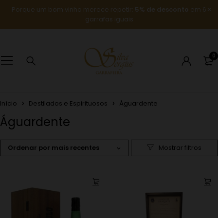
Porque um bom vinho merece repetir:
5% de desconto
em 6
garrafas iguais
0
Início
Destilados e Espirituosos
Águardente
Águardente
Ordenar por mais recentes