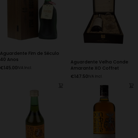
Aguardente Fim de Século
40 Anos
Aguardente Velha Conde
€
145.00
Amarante XO Coffret
IVA Incl.
€
147.50
IVA Incl.