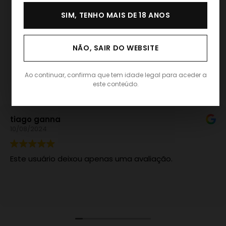
SIM, TENHO MAIS DE 18 ANOS
EXCELENTE
NÃO, SAIR DO WEBSITE
Com base em
20 avaliações
Ao continuar, confirma que tem idade legal para aceder a
este conteúdo.
tiago ganna
10/08/2024
Este usuário deixou apenas uma avaliação.