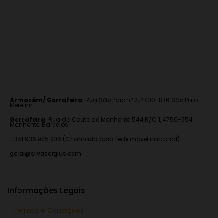
Armazém/ Garrafeira
:
Rua São Paio n° 2, 4700-836 São Paio
Merelim
Garrafeira
: Rua do Couto de Manhente 544 R/C 1, 4750-554
Manhente, Barcelos
+351 936 925 206 (Chamada para rede móvel nacional)
geral@silvasergius.com
Informações Legais
Termos e Condições