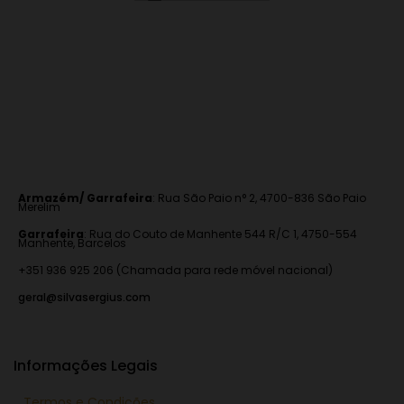
Armazém/ Garrafeira
:
Rua São Paio n° 2, 4700-836 São Paio
Merelim
Garrafeira
: Rua do Couto de Manhente 544 R/C 1, 4750-554
Manhente, Barcelos
+351 936 925 206 (Chamada para rede móvel nacional)
geral@silvasergius.com
Informações Legais
Termos e Condições