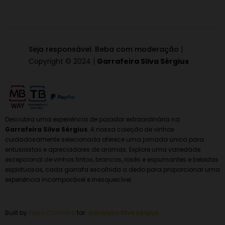
Seja responsável. Beba com moderação
|
Copyright © 2024 |
Garrafeira Silva Sérgius
Descubra uma experiência de paladar extraordinária na
Garrafeira Silva Sérgius
. A nossa coleção de vinhos
cuidadosamente selecionada oferece uma jornada única para
entusiastas e apreciadores de aromas. Explore uma variedade
excepcional de vinhos tintos, brancos, rosés e espumantes e bebidas
espirituosas, cada garrafa escolhida a dedo para proporcionar uma
experiência incomparável e inesquecível.
Built by
Filipa Carvalho
for:
Garrafeira
Silva Sérgius