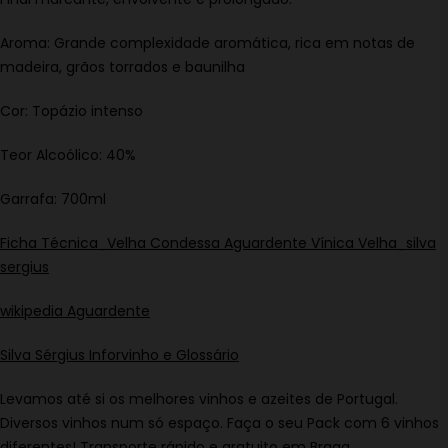
Aroma: Grande complexidade aromática, rica em notas de
madeira, grãos torrados e baunilha
Cor: Topázio intenso
Teor Alcoólico: 40%
Garrafa: 700ml
Ficha Técnica_Velha Condessa Aguardente Vínica Velha_silva
sergius
wikipedia Aguardente
Silva Sérgius Inforvinho e Glossário
Levamos até si os melhores vinhos e azeites de Portugal.
Diversos vinhos num só espaço. Faça o seu Pack com 6 vinhos
diferentes! Transporte rápido e gratuito em Braga.