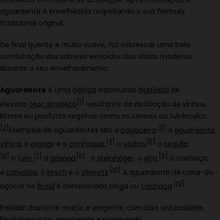
aguardente é envelhecida respeitando a sua fórmula
tradicional original.
De final quente e muito suave, faz sobressair uma bela
combinação dos sabores extraídos das várias madeiras
durante o seu envelhecimento.
Aguardente
é uma
bebida
espirituosa
destilada
de
[
1
]
elevado
teor alcoólico
resultante da destilação de vinhos,
licores ou produtos vegetais como os cereais ou tubérculos.
[
2
]
[
3
]
Exemplos de aguardentes são a
bagaceira
,
a
aguardente
[
4
]
[
5
]
vínica
, o
brandy
e o
conhaque
,
a
vodca
,
a
tequila
,
[
6
]
[
7
]
[
8
]
[
9
]
o
rum
,
a
grappa
,
, o
steinhäger
, o
gim
,
a cachaça,
[
10
]
o
calvados
, o
kirsch
e o
slivovitz
.
A aguardente de cana-de-
[
10
]
açúcar no
Brasil
é denominada pinga ou
cachaça
.
Paladar: Bastante macio e elegante, com boa untuosidade.
Final marcante, envolvente e prolongado.