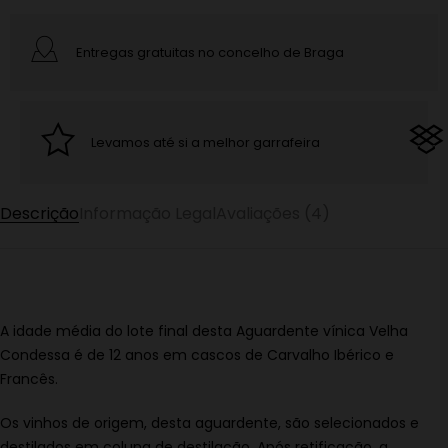
Entregas gratuitas no concelho de Braga
Levamos até si a melhor garrafeira
Descrição
Informação Legal
Avaliações (4)
A idade média do lote final desta Aguardente vínica Velha
Condessa é de 12 anos em cascos de Carvalho Ibérico e
Francês.
Os vinhos de origem, desta aguardente, são selecionados e
destilados em coluna de destilação. Após retificação, a