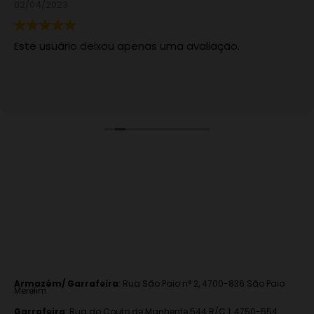
02/04/2023
Este usuário deixou apenas uma avaliação.
Armazém/ Garrafeira
:
Rua São Paio n° 2, 4700-836 São Paio
Merelim
Garrafeira
: Rua do Couto de Manhente 544 R/C 1, 4750-554