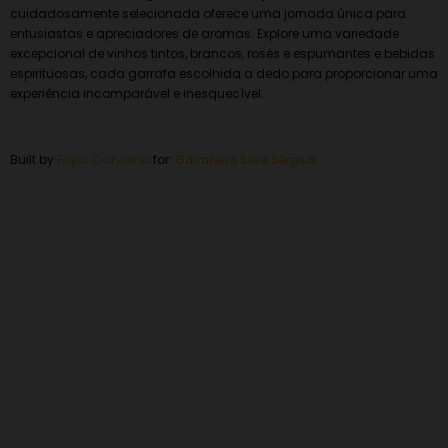
cuidadosamente selecionada oferece uma jornada única para
entusiastas e apreciadores de aromas. Explore uma variedade
excepcional de vinhos tintos, brancos, rosés e espumantes e bebidas
espirituosas, cada garrafa escolhida a dedo para proporcionar uma
experiência incomparável e inesquecível.
Built by
Filipa Carvalho
for:
Garrafeira
Silva Sérgius