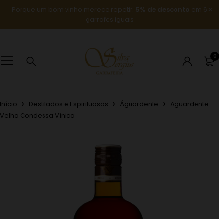
Porque um bom vinho merece repetir:
5% de desconto
em 6
garrafas iguais
0
Início
Destilados e Espirituosos
Águardente
Aguardente
Velha Condessa Vínica