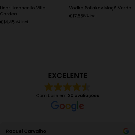
Licor Limoncello Villa
Vodka Poliakov Maçã Verde
Cardea
€
17.55
IVA Incl.
€
14.45
IVA Incl.
EXCELENTE
Com base em
20 avaliações
Raquel Carvalho