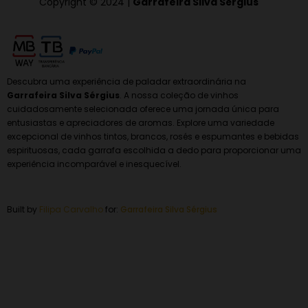
Copyright © 2024 |
Garrafeira Silva Sérgius
Descubra uma experiência de paladar extraordinária na
Garrafeira Silva Sérgius
. A nossa coleção de vinhos
cuidadosamente selecionada oferece uma jornada única para
entusiastas e apreciadores de aromas. Explore uma variedade
excepcional de vinhos tintos, brancos, rosés e espumantes e bebidas
espirituosas, cada garrafa escolhida a dedo para proporcionar uma
experiência incomparável e inesquecível.
Built by
Filipa Carvalho
for:
Garrafeira
Silva Sérgius