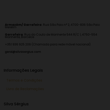
Armazém/ Garrafeira
:
Rua São Paio n° 2, 4700-836 São Paio
Merelim
Garrafeira
: Rua do Couto de Manhente 544 R/C 1, 4750-554
Manhente, Barcelos
+351 936 925 206 (Chamada para rede móvel nacional)
geral@silvasergius.com
Informações Legais
Termos e Condições
Livro de Reclamações
Silva Sérgius