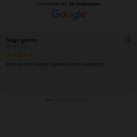
Com base em
20 avaliações
a
Raquel Ca
02/04/2023
 deixou apenas uma avaliação.
Este usuár