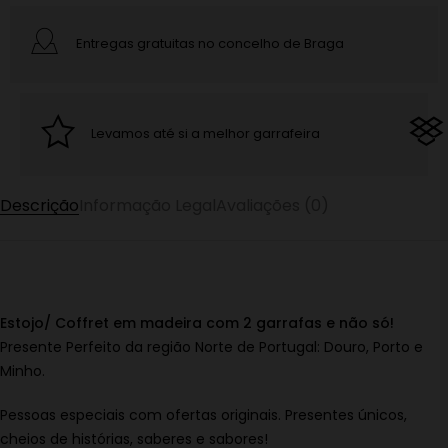
Entregas gratuitas no concelho de Braga
Levamos até si a melhor garrafeira
Descrição
Informação Legal
Avaliações (0)
Estojo/ Coffret em madeira com 2 garrafas e não só!
Presente Perfeito da região Norte de Portugal: Douro, Porto e
Minho.
Pessoas especiais com ofertas originais. Presentes únicos,
cheios de histórias, saberes e sabores!