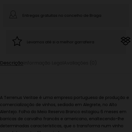
Entregas gratuitas no concelho de Braga
Levamos até si a melhor garrafeira
Descrição
Informação Legal
Avaliações (0)
A Terrenus Veritae é uma empresa portuguesa de produção e
comercialização de vinhos, sediada em Alegrete, no Alto
Alentejo. Folha do Meio Reserva Branco estagiou
6 meses em
barricas de carvalho francês e americano, enaltecendo-lhe
determinadas características, que o transforma num vinho