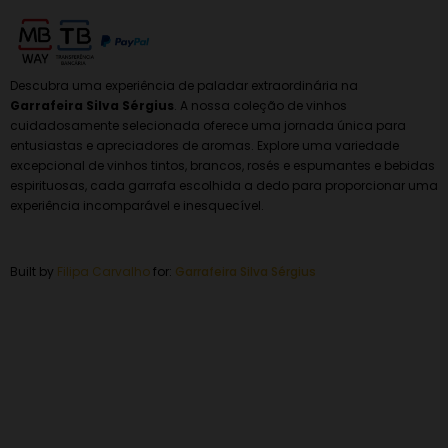
Descubra uma experiência de paladar extraordinária na
Garrafeira Silva Sérgius
. A nossa coleção de vinhos
cuidadosamente selecionada oferece uma jornada única para
entusiastas e apreciadores de aromas. Explore uma variedade
excepcional de vinhos tintos, brancos, rosés e espumantes e bebidas
espirituosas, cada garrafa escolhida a dedo para proporcionar uma
experiência incomparável e inesquecível.
Built by
Filipa Carvalho
for:
Garrafeira
Silva Sérgius