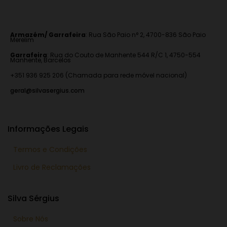
Armazém/ Garrafeira
:
Rua São Paio n° 2, 4700-836 São Paio
Merelim
Garrafeira
: Rua do Couto de Manhente 544 R/C 1, 4750-554
Manhente, Barcelos
+351 936 925 206 (Chamada para rede móvel nacional)
geral@silvasergius.com
Informações Legais
Termos e Condições
Livro de Reclamações
Silva Sérgius
Sobre Nós