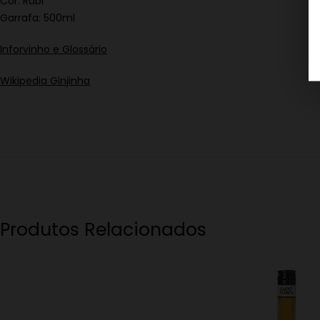
Cor: Rubi
Garrafa: 500ml
Inforvinho e Glossário
Wikipedia Ginjinha
Produtos Relacionados