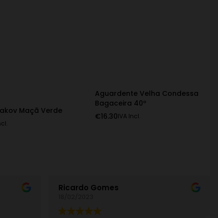
Aguardente Velha Condessa
Bagaceira 40º
iakov Maçã Verde
€
16.30
IVA Incl.
ncl.
Ricardo Gomes
18/02/2023