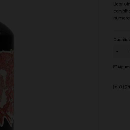
Licor Gi
carvalh
numera
Quantid
Alguma