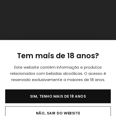
 100% português, de edição especial e
Tem mais de 18 anos?
maceração
da fruta da ginja (nome
Este website contém informação e produtos
ortugal
, especialmente em
Lisboa
,
relacionados com bebidas alcoólicas. O acesso é
reservado exclusivamente a maiores de 18 anos.
SIM, TENHO MAIS DE 18 ANOS
madeira e muito suave
NÃO, SAIR DO WEBSITE