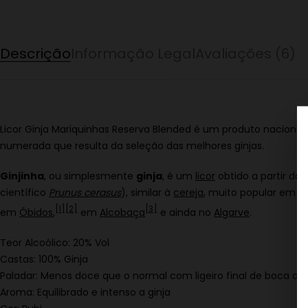
Descrição
Informação Legal
Avaliações (6)
Licor Ginja Mariquinhas Reserva Blended é um produto nacional,
numerada que resulta da seleção das melhores ginjas.
Ginjinha
, ou simplesmente
ginja
, é um
licor
obtido a partir da
científico
Prunus cerasus
), similar à
cereja
, muito popular em
P
[
1
]
[
2
]
[
3
]
em
Óbidos
,
em
Alcobaça
e ainda no
Algarve
.
Teor Alcoólico: 20% Vol
Castas: 100% Ginja
Paladar: Menos doce que o normal com ligeiro final de boca a 
Aroma: Equilibrado e intenso a ginja