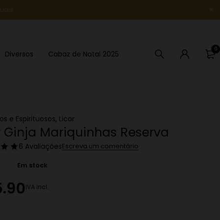
uais
Novidade
0
Diversos
Cabaz de Natal 2025
os e Espirituosos
,
Licor
r Ginja Mariquinhas Reserva
6 Avaliações
Escreva um comentário
Em stock
5.90
IVA Incl.