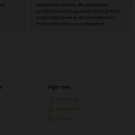
ma
Excelentes vinhos, de pequenos
produtores portugueses, com preços
muito razoáveis e um atendimento
muito simpático e profissional.
Recomendo sem dúvida.
s
Siga-nos
Facebook
Instagram
Linkedin