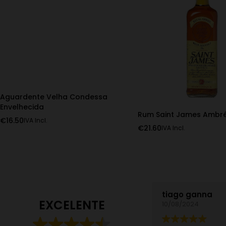
Aguardente Velha Condessa
Envelhecida
Rum Saint James Ambr
€
16.50
IVA Incl.
€
21.60
IVA Incl.
tiago ganna
EXCELENTE
10/08/2024