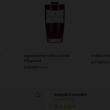
é
Aguardente Velha Conde
Vodka Pol
D'Águeda
€
17.55
IVA I
€
30.30
IVA Incl.
Raquel Carvalho
02/04/2023