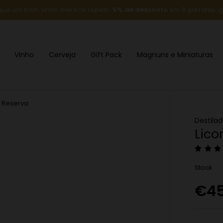
que um bom vinho merece repetir:
5% de desconto
em 6 garrafas ig
Vinho
Cerveja
Gift Pack
Magnuns e Miniaturas
s Reserva
Destilad
Lico
Stock
€
4