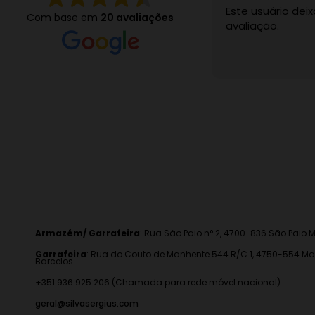
Este usuário de
Com base em
20 avaliações
avaliação.
Armazém/ Garrafeira
:
Rua São Paio n° 2, 4700-836 São Paio M
Garrafeira
: Rua do Couto de Manhente 544 R/C 1, 4750-554 Ma
Barcelos
+351 936 925 206 (Chamada para rede móvel nacional)
geral@silvasergius.com