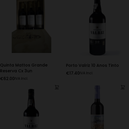
Quinta Mattos Grande
Porto Valriz 10 Anos Tinto
Reserva Cx 3un
€
17.40
IVA Incl.
€
62.00
IVA Incl.