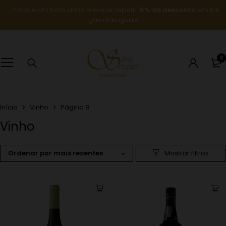
Porque um bom vinho merece repetir:
5% de desconto
em 6
garrafas iguais
0
Início
Vinho
Página 8
Vinho
Ordenar por mais recentes