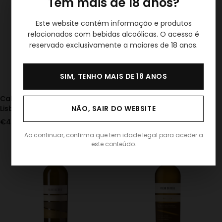
Tem mais de 18 anos?
Este website contém informação e produtos
relacionados com bebidas alcoólicas. O acesso é
reservado exclusivamente a maiores de 18 anos.
SIM, TENHO MAIS DE 18 ANOS
Cabra Figa Vinho Rosé
Pata Choca Vinho Lisboa
NÃO, SAIR DO WEBSITE
Lisboa
Tinto 3L
€
4.60
€
67.50
IVA Incl.
IVA Incl.
Ao continuar, confirma que tem idade legal para aceder a
este conteúdo.