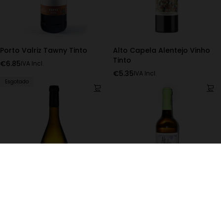
Porto Valriz Tawny Tinto
Alto Capela Alentejo Vinho
Tinto
€
6.85
IVA Incl.
€
5.35
IVA Incl.
Esgotado
Almares Alvarinho Vinho
Alto Capela Alentejo Vinho
Verde Branco
Branco