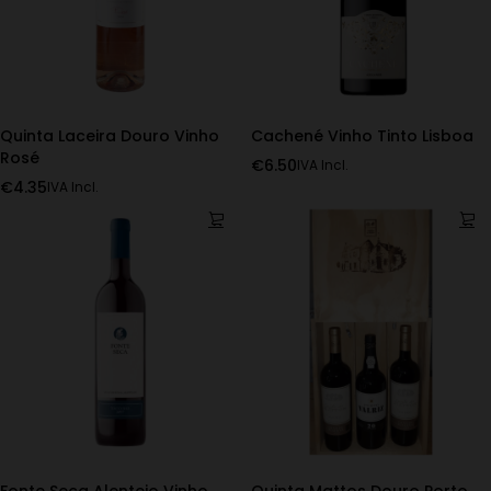
Quinta Laceira Douro Vinho
Cachené Vinho Tinto Lisboa
Rosé
€
6.50
IVA Incl.
€
4.35
IVA Incl.
Fonte Seca Alentejo Vinho
Quinta Mattos Douro Porto