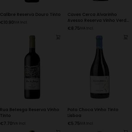
Calibre Reserva Douro Tinto
Caves Cerca Alvarinho
Avesso Reserva Vinho Verde
€
10.90
IVA Incl.
Branco
€
8.75
IVA Incl.
Rua Betesga Reserva Vinho
Pata Choca Vinho Tinto
Tinto
Lisboa
€
7.70
€
5.75
IVA Incl.
IVA Incl.