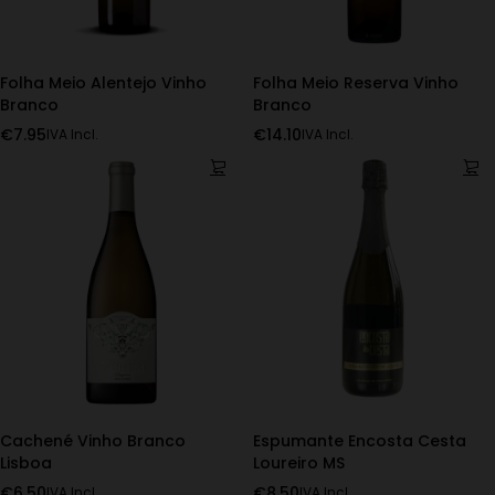
Folha Meio Alentejo Vinho
Folha Meio Reserva Vinho
Branco
Branco
€
7.95
€
14.10
IVA Incl.
IVA Incl.
Cachené Vinho Branco
Espumante Encosta Cesta
Lisboa
Loureiro MS
€
6.50
€
8.50
IVA Incl.
IVA Incl.