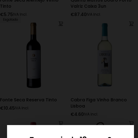
Tinto
Valriz Caixa 3un
€
5.75
€
87.40
IVA Incl.
IVA Incl.
Esgotado
Fonte Seca Reserva Tinto
Cabra Figa Vinho Branco
Lisboa
€
10.45
IVA Incl.
€
4.60
IVA Incl.