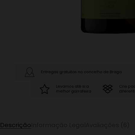
Entregas gratuitas no concelho de Braga
Levamos até si a
Crie pa
melhor garrafeira
diferent
Descrição
Informação Legal
Avaliações (6)