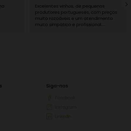
ma
Excelentes vinhos, de pequenos
produtores portugueses, com preços
muito razoáveis e um atendimento
muito simpático e profissional.
Recomendo sem dúvida.
s
Siga-nos
Facebook
Instagram
Linkedin