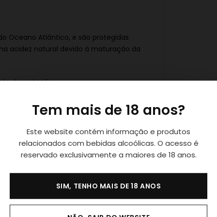
do Oceano Atlântico, e são protegidas
a acidez natural devido à maturação da
nte degustação.
Tem mais de 18 anos?
da a sua frescura.
Este website contém informação e produtos
relacionados com bebidas alcoólicas. O acesso é
reservado exclusivamente a maiores de 18 anos.
SIM, TENHO MAIS DE 18 ANOS