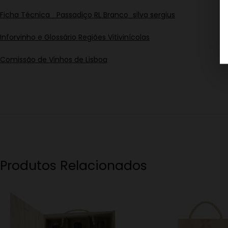
Ficha Técnica_ Passadiço RL Branco_silva sergius
Inforvinho e Glossário Regiões Vitivinícolas
Comissão de Vinhos de Lisboa
Produtos Relacionados