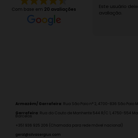
Este usuário de
Com base em
20 avaliações
avaliação.
Armazém/ Garrafeira
:
Rua São Paio n° 2, 4700-836 São Paio M
Garrafeira
: Rua do Couto de Manhente 544 R/C 1, 4750-554 Ma
Barcelos
+351 936 925 206 (Chamada para rede móvel nacional)
geral@silvasergius.com