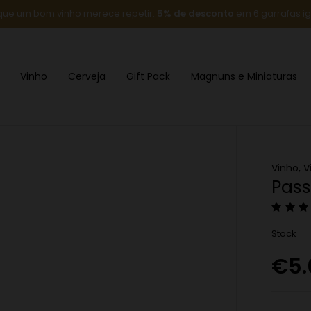
que um bom vinho merece repetir:
5% de desconto
em 6 garrafas ig
Vinho
Cerveja
Gift Pack
Magnuns e Miniaturas
Vinho
,
V
Pass
Stock
€
5