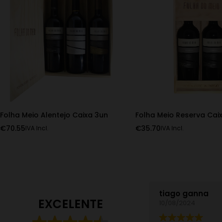
Folha Meio Alentejo Caixa 3un
Folha Meio Reserva Cai
€
70.55
€
35.70
IVA Incl.
IVA Incl.
tiago ganna
EXCELENTE
10/08/2024