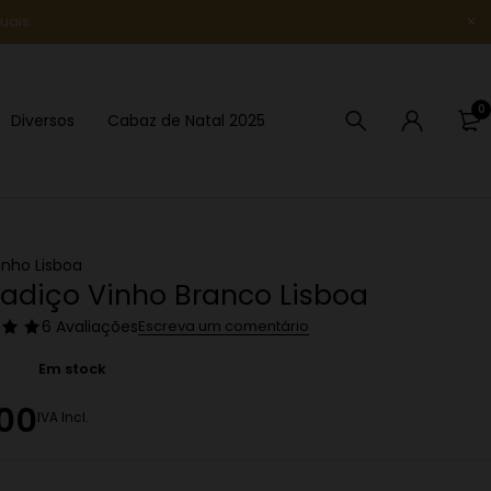
uais
Novidade
0
Diversos
Cabaz de Natal 2025
inho Lisboa
adiço Vinho Branco Lisboa
6 Avaliações
Escreva um comentário
Em stock
.00
IVA Incl.