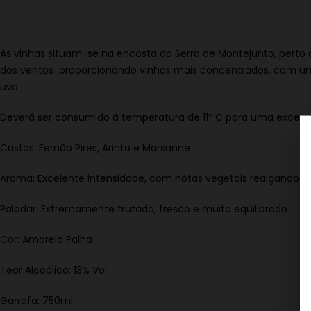
As vinhas situam-se na encosta da Serra de Montejunto, perto 
dos ventos proporcionando vinhos mais concentrados, com um
uva.
Deverá ser consumido à temperatura de 11º C para uma excele
Castas: Fernão Pires, Arinto e Marsanne
Aroma: Excelente intensidade, com notas vegetais realçando to
Paladar: Extremamente frutado, fresco e muito equilibrado
Cor: Amarelo Palha
Teor Alcoólico: 13% Vol
Garrafa: 750ml