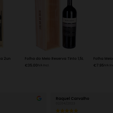
xa 2un
Folha do Meio Reserva Tinto 1,5L
Folha Meio
€
35.00
€
7.95
IVA Incl.
IVA In
Raquel Carvalho
02/04/2023