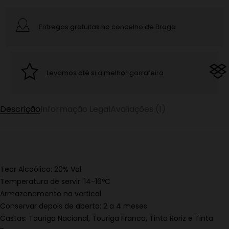
Entregas gratuitas no concelho de Braga
Levamos até si a melhor garrafeira
Descrição
Informação Legal
Avaliações (1)
Teor Alcoólico: 20% Vol
Temperatura de servir: 14-16ºC
Armazenamento na vertical
Conservar depois de aberto: 2 a 4 meses
Castas: Touriga Nacional, Touriga Franca, Tinta Roriz e Tinta