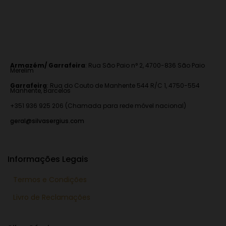
Armazém/ Garrafeira
:
Rua São Paio n° 2, 4700-836 São Paio
Merelim
Garrafeira
: Rua do Couto de Manhente 544 R/C 1, 4750-554
Manhente, Barcelos
+351 936 925 206 (Chamada para rede móvel nacional)
geral@silvasergius.com
Informações Legais
Termos e Condições
Livro de Reclamações