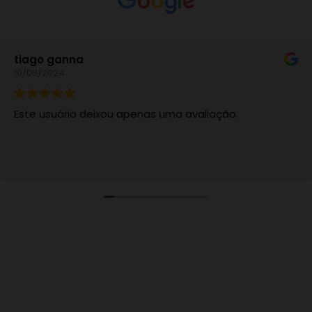
na
Raquel C
02/04/202
o deixou apenas uma avaliação.
Este usuá