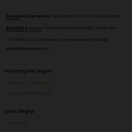
Armazém/ Garrafeira
:
Rua São Paio n° 2, 4700-836 São Paio
Merelim
Garrafeira
: Rua do Couto de Manhente 544 R/C 1, 4750-554
Manhente, Barcelos
+351 936 925 206 (Chamada para rede móvel nacional)
geral@silvasergius.com
Informações Legais
Termos e Condições
Livro de Reclamações
Silva Sérgius
Sobre Nós