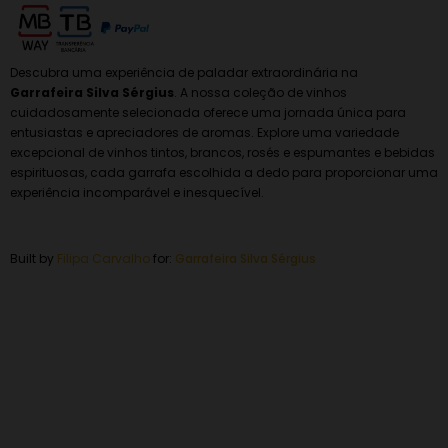
Descubra uma experiência de paladar extraordinária na
Garrafeira Silva Sérgius
. A nossa coleção de vinhos
cuidadosamente selecionada oferece uma jornada única para
entusiastas e apreciadores de aromas. Explore uma variedade
excepcional de vinhos tintos, brancos, rosés e espumantes e bebidas
espirituosas, cada garrafa escolhida a dedo para proporcionar uma
experiência incomparável e inesquecível.
Built by
Filipa Carvalho
for:
Garrafeira
Silva Sérgius