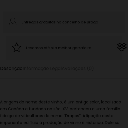
Entregas gratuitas no concelho de Braga
Levamos até si a melhor garrafeira
Descrição
Informação Legal
Avaliações (0)
A origem do nome deste vinho, é um antigo solar, localizado
em Cabêda e fundado no séc. XV, pertenceu a uma família
fidalga de viticultores de nome “Dragos”. A ligação deste
imponente edifício à produção de vinho é histórica. Dele só