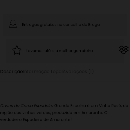
Entregas gratuitas no concelho de Braga
Levamos até si a melhor garrafeira
Descrição
Informação Legal
Avaliações (1)
Caves da Cerca Espadeiro
Grande Escolha é um Vinho Rosé, da
região dos vinhos verdes, produzido em Amarante. O
verdadeiro Espadeiro de Amarante!