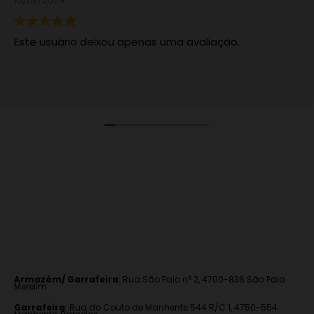
/08/2024
te usuário deixou apenas uma avaliação.
Armazém/ Garrafeira
:
Rua São Paio n° 2, 4700-836 São Paio
Merelim
Garrafeira
: Rua do Couto de Manhente 544 R/C 1, 4750-554