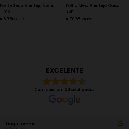
Fonte Seca Alentejo Vinho
Folha Meio Alentejo Caixa
Tinto
3un
€
5.75
€
70.55
IVA Incl.
IVA Incl.
EXCELENTE
Com base em
20 avaliações
iago ganna