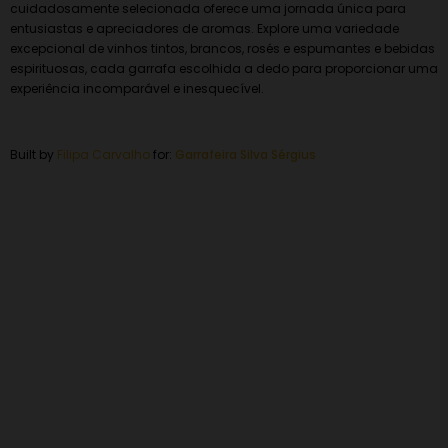
cuidadosamente selecionada oferece uma jornada única para
entusiastas e apreciadores de aromas. Explore uma variedade
excepcional de vinhos tintos, brancos, rosés e espumantes e bebidas
espirituosas, cada garrafa escolhida a dedo para proporcionar uma
experiência incomparável e inesquecível.
Built by
Filipa Carvalho
for:
Garrafeira
Silva Sérgius