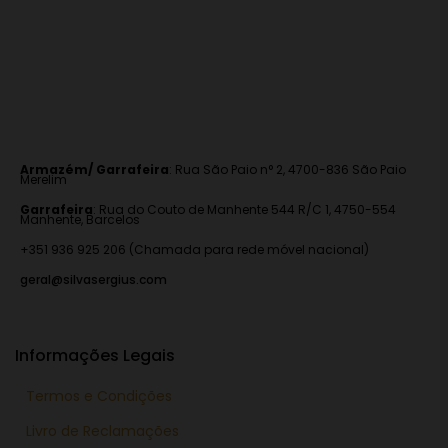
Armazém/ Garrafeira
:
Rua São Paio n° 2, 4700-836 São Paio
Merelim
Garrafeira
: Rua do Couto de Manhente 544 R/C 1, 4750-554
Manhente, Barcelos
+351 936 925 206 (Chamada para rede móvel nacional)
geral@silvasergius.com
Informações Legais
Termos e Condições
Livro de Reclamações