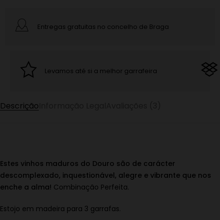
Entregas gratuitas no concelho de Braga
Levamos até si a melhor garrafeira
Descrição
Informação Legal
Avaliações (3)
Estes vinhos maduros do Douro são de carácter
descomplexado, inquestionável, alegre e vibrante que nos
enche a alma!
Combinação Perfeita.
Estojo em madeira para 3 garrafas.