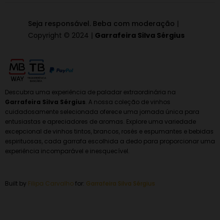
Seja responsável. Beba com moderação
|
Copyright © 2024 |
Garrafeira Silva Sérgius
Descubra uma experiência de paladar extraordinária na
Garrafeira Silva Sérgius
. A nossa coleção de vinhos
cuidadosamente selecionada oferece uma jornada única para
entusiastas e apreciadores de aromas. Explore uma variedade
excepcional de vinhos tintos, brancos, rosés e espumantes e bebidas
espirituosas, cada garrafa escolhida a dedo para proporcionar uma
experiência incomparável e inesquecível.
Built by
Filipa Carvalho
for:
Garrafeira
Silva Sérgius