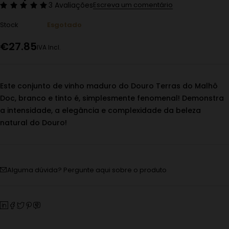
3 Avaliações
Escreva um comentário
Stock
Esgotado
€
27.85
IVA Incl.
Este conjunto de vinho maduro do Douro Terras do Malhô
Doc, branco e tinto é, simplesmente fenomenal! Demonstra
a intensidade, a elegância e complexidade da beleza
natural do Douro!
Alguma dúvida? Pergunte aqui sobre o produto