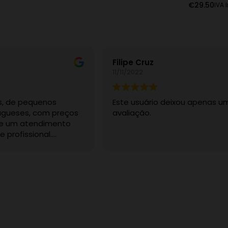
€
29.50
IVA I
Filipe Cruz
11/11/2022
s, de pequenos
Este usuário deixou apenas u
ugueses, com preços
avaliação.
 e um atendimento
 profissional.
dúvida.