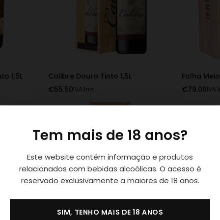
to 1,5L
Calibre Douro Tinto 1,5L
Folha Meio
€
55.50
€
79.00
IVA Incl.
IVA I
Tem mais de 18 anos?
Este website contém informação e produtos
relacionados com bebidas alcoólicas. O acesso é
reservado exclusivamente a maiores de 18 anos.
SIM, TENHO MAIS DE 18 ANOS