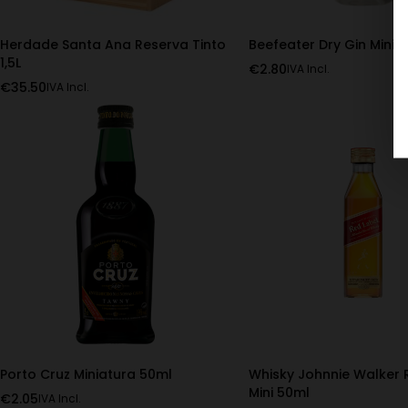
Herdade Santa Ana Reserva Tinto
Beefeater Dry Gin Mini 
1,5L
€
2.80
IVA Incl.
€
35.50
IVA Incl.
Porto Cruz Miniatura 50ml
Whisky Johnnie Walker 
Mini 50ml
€
2.05
IVA Incl.