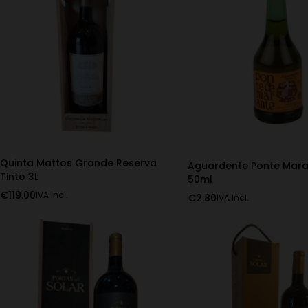
Quinta Mattos Grande Reserva
Aguardente Ponte Mara
Tinto 3L
50ml
€
119.00
IVA Incl.
€
2.80
IVA Incl.