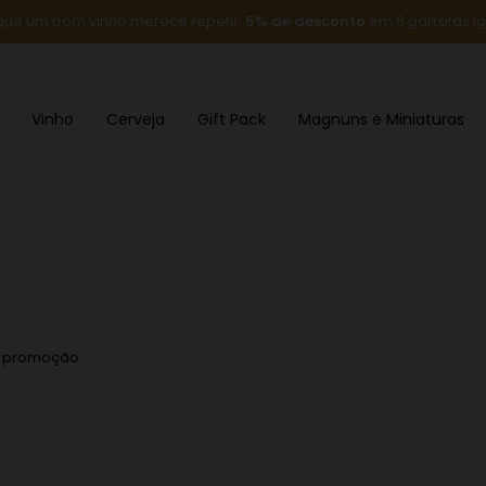
que um bom vinho merece repetir:
5% de desconto
em 6 garrafas ig
Vinho
Cerveja
Gift Pack
Magnuns e Miniaturas
m promoção