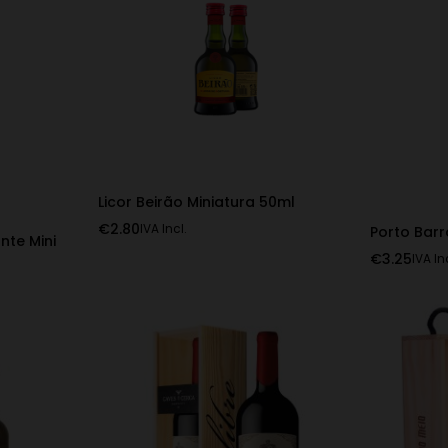
Licor Beirão Miniatura 50ml
€
2.80
IVA Incl.
Porto Barr
nte Mini
€
3.25
IVA In