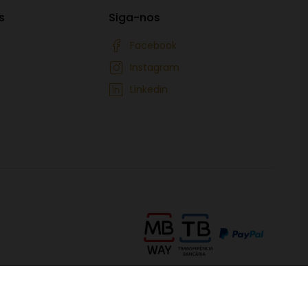
s
Siga-nos
Facebook
Instagram
Linkedin
e paladar extraordinária na
Garrafeira Silva Sérgius
. A nossa
nte selecionada oferece uma jornada única para entusiastas e
re uma variedade excepcional de vinhos tintos, brancos, rosés e