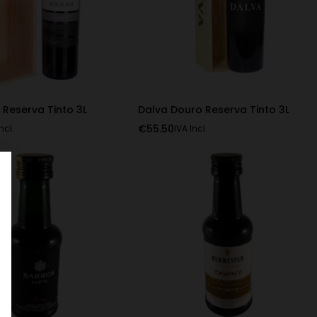
 Reserva Tinto 3L
Dalva Douro Reserva Tinto 3L
€
55.50
ncl.
IVA Incl.