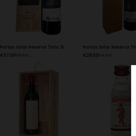
Portas Solar Reserva Tinto 3L
Portas Solar Reserva Tin
€
57.00
€
28.50
IVA Incl.
IVA Incl.