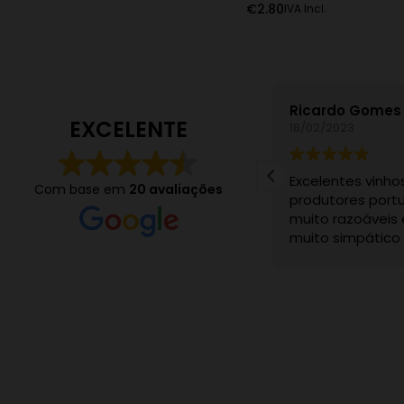
€
2.80
IVA Incl.
uel Carvalho
Ricardo Gomes
EXCELENTE
04/2023
18/02/2023
e usuário deixou apenas uma
Excelentes vinho
Com base em
20 avaliações
liação.
produtores port
muito razoáveis
muito simpático e
Recomendo sem 