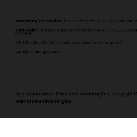
Armazém/ Garrafeira
:
Rua São Paio n° 2, 4700-836 São Paio M
Garrafeira
: Rua do Couto de Manhente 544 R/C 1, 4750-554 Ma
Barcelos
+351 936 925 206 (Chamada para rede móvel nacional)
geral@silvasergius.com
Seja responsável. Beba com moderação
| Copyright ©
Garrafeira Silva Sérgius