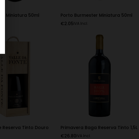
os Miniatura 50ml
Porto Burmester Miniatura 50ml
€
2.05
l.
IVA Incl.
e Reserva Tinto Douro
Primavera Baga Reserva Tinto 1,5L
€
26.80
IVA Incl.