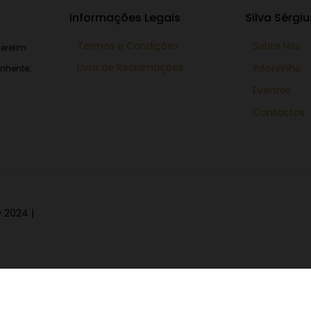
Informações Legais
Silva Sérgiu
Termos e Condições
Sobre Nós
erelim
Livro de Reclamações
Inforvinho
nhente,
Eventos
Contactos
 2024 |
Descubra uma experiência d
coleção de vinhos cuidadosame
apreciadores de aromas. Explo