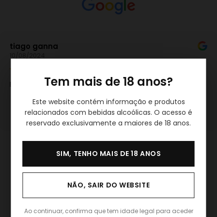
tiago ganna
10/08/2024
Tem mais de 18 anos?
Este usuário deixou apenas uma avaliação.
Este website contém informação e produtos
relacionados com bebidas alcoólicas. O acesso é
reservado exclusivamente a maiores de 18 anos.
SIM, TENHO MAIS DE 18 ANOS
NÃO, SAIR DO WEBSITE
Ao continuar, confirma que tem idade legal para aceder