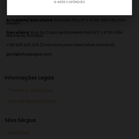
a este conteúdo.
Armazém/ Garrafeira
:
Rua São Paio n° 2, 4700-836 São Paio
Merelim
Garrafeira
: Rua do Couto de Manhente 544 R/C 1, 4750-554
Manhente, Barcelos
+351 936 925 206 (Chamada para rede móvel nacional)
geral@silvasergius.com
Informações Legais
Termos e Condições
Livro de Reclamações
Silva Sérgius
Sobre Nós