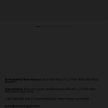
Armazém/ Garrafeira
:
Rua São Paio n° 2, 4700-836 São Paio
Merelim
Garrafeira
: Rua do Couto de Manhente 544 R/C 1, 4750-554
Manhente, Barcelos
+351 936 925 206 (Chamada para rede móvel nacional)
geral@silvasergius.com