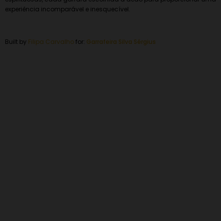
experiência incomparável e inesquecível.
Built by
Filipa Carvalho
for:
Garrafeira
Silva Sérgius