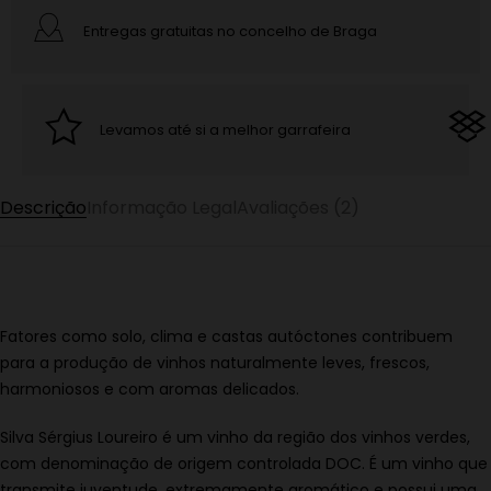
Entregas gratuitas no concelho de Braga
Levamos até si a melhor garrafeira
Descrição
Informação Legal
Avaliações (2)
Fatores como solo, clima e castas autóctones contribuem
para a produção de vinhos naturalmente leves, frescos,
harmoniosos e com aromas delicados.
Silva Sérgius Loureiro é um vinho da região dos vinhos verdes,
com denominação de origem controlada DOC. É um vinho que
transmite juventude, extremamente aromático e possui uma