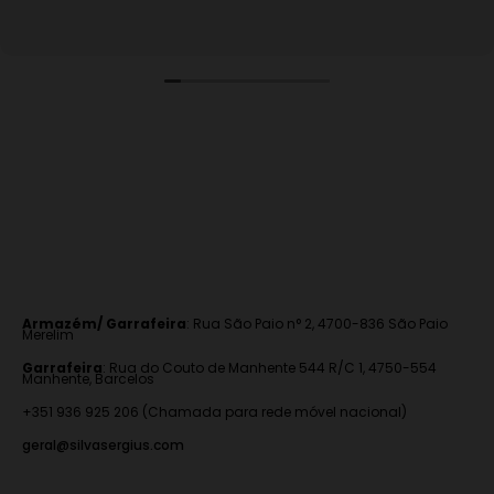
Armazém/ Garrafeira
:
Rua São Paio n° 2, 4700-836 São Paio
Merelim
Garrafeira
: Rua do Couto de Manhente 544 R/C 1, 4750-554
Manhente, Barcelos
+351 936 925 206 (Chamada para rede móvel nacional)
geral@silvasergius.com