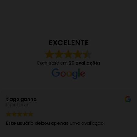
EXCELENTE
Com base em
20 avaliações
go ganna
R
8/2024
02
 usuário deixou apenas uma avaliação.
Es