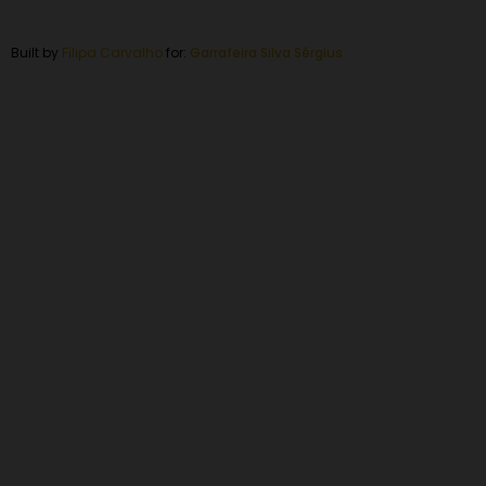
Built by
Filipa Carvalho
for:
Garrafeira
Silva Sérgius