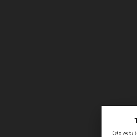
Este websi