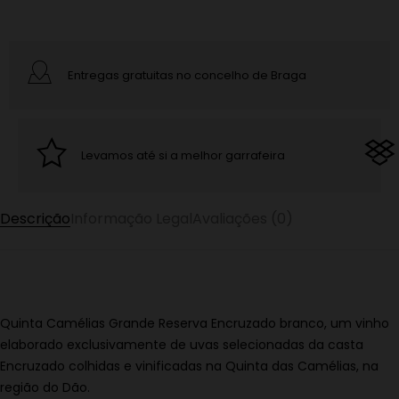
Entregas gratuitas no concelho de Braga
Levamos até si a melhor garrafeira
Descrição
Informação Legal
Avaliações (0)
Quinta Camélias Grande Reserva Encruzado branco, um vinho
elaborado exclusivamente de uvas selecionadas da casta
Encruzado colhidas e vinificadas na Quinta das Camélias, na
região do Dão.