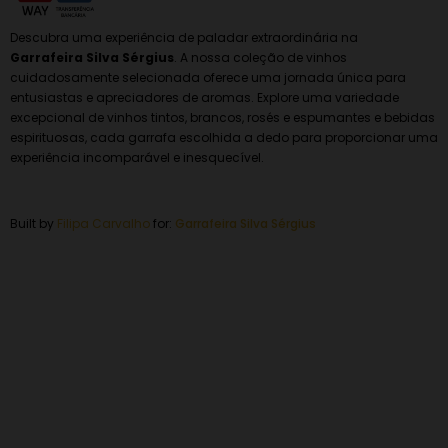
Descubra uma experiência de paladar extraordinária na
Garrafeira Silva Sérgius
. A nossa coleção de vinhos
cuidadosamente selecionada oferece uma jornada única para
entusiastas e apreciadores de aromas. Explore uma variedade
excepcional de vinhos tintos, brancos, rosés e espumantes e bebidas
espirituosas, cada garrafa escolhida a dedo para proporcionar uma
experiência incomparável e inesquecível.
Built by
Filipa Carvalho
for:
Garrafeira
Silva Sérgius