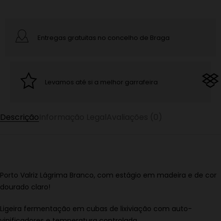
Entregas gratuitas no concelho de Braga
Levamos até si a melhor garrafeira
Descrição
Informação Legal
Avaliações (0)
Porto Valriz Lágrima Branco, com estágio em madeira e de cor
dourado claro!
Ligeira fermentação em cubas de lixiviação com auto-
vinificadores e temperatura controlada.