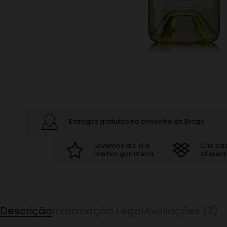
Entregas gratuitas no concelho de Braga
Levamos até si a
Crie pa
melhor garrafeira
diferent
Descrição
Informação Legal
Avaliações (2)