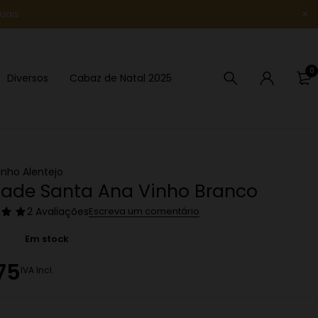
uais
Novidade
0
Diversos
Cabaz de Natal 2025
inho Alentejo
ade Santa Ana Vinho Branco
2 Avaliações
Escreva um comentário
Em stock
75
IVA Incl.