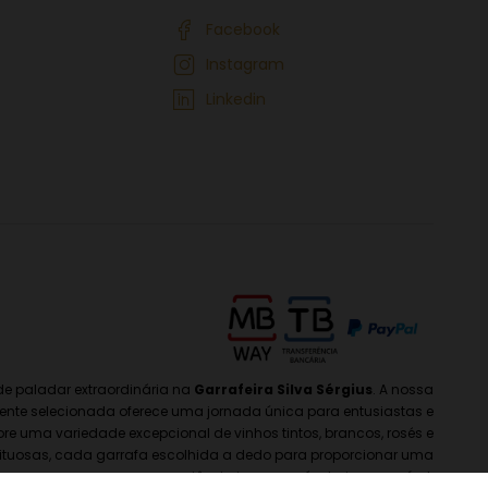
Facebook
Instagram
Linkedin
e paladar extraordinária na
Garrafeira Silva Sérgius
. A nossa
nte selecionada oferece uma jornada única para entusiastas e
re uma variedade excepcional de vinhos tintos, brancos, rosés e
ituosas, cada garrafa escolhida a dedo para proporcionar uma
experiência incomparável e inesquecível.