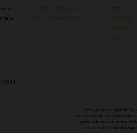
Termos e Condições
Sobre Nós
erelim
Livro de Reclamações
Inforvinho
nhente,
Eventos
Contactos
 2024 |
Descubra uma experiência d
coleção de vinhos cuidadosame
apreciadores de aromas. Explo
espumantes e bebidas espir