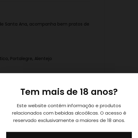
dade Santa Ana, acompanha bem pratos de
ico, Portalegre, Alentejo
ma acidez fina bem enquadrada que
Tem mais de 18 anos?
Este website contém informação e produtos
relacionados com bebidas alcoólicas. O acesso é
reservado exclusivamente a maiores de 18 anos.