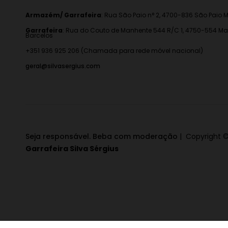
Armazém/ Garrafeira
:
Rua São Paio n° 2, 4700-836 São Paio M
Garrafeira
: Rua do Couto de Manhente 544 R/C 1, 4750-554 Ma
Barcelos
+351 936 925 206 (Chamada para rede móvel nacional)
geral@silvasergius.com
Seja responsável. Beba com moderação
| Copyright ©
Garrafeira Silva Sérgius