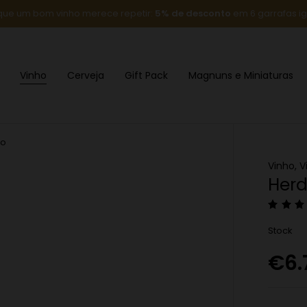
que um bom vinho merece repetir:
5% de desconto
em 6 garrafas ig
Vinho
Cerveja
Gift Pack
Magnuns e Miniaturas
co
Vinho
,
V
Herd
Stock
€
6.