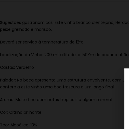
Sugestões gastronómicas: Este vinho branco alentejano, Her
peixe grelhado e marisco.
Deverá ser servido á temperatura de 12ºc.
Localização da Vinha: 200 mt altitude, a 150Km do oceano atlânt
Castas: Verdelho
Paladar: Na boca apresenta uma estrutura envolvente, com u
confere a este vinho uma boa frescura e um longo final.
Aroma: Muito fino com notas tropicais e algum mineral.
Cor: Citrina brilhante
Teor Alcoólico: 13%