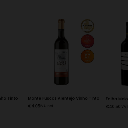
nho Tinto
Monte Fuscaz Alentejo Vinho Tinto
Folha Mei
€
4.05
€
40.50
IVA Incl.
IVA 