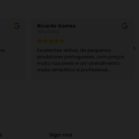
Ricardo Gomes
18/02/2023
ma
Excelentes vinhos, de pequenos
produtores portugueses, com preços
muito razoáveis e um atendimento
muito simpático e profissional.
Recomendo sem dúvida.
s
Siga-nos