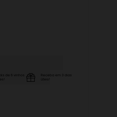
cks de 6 vinhos
Receba em 3 dias
es!
úteis!