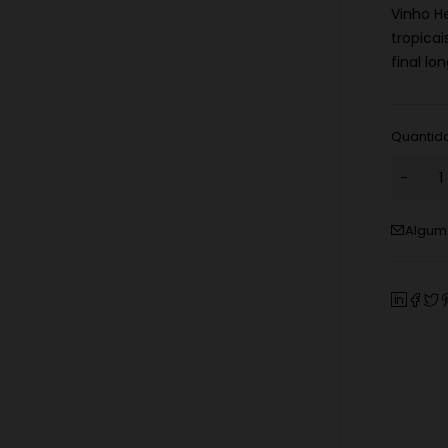
Vinho H
tropica
final lo
Quantid
Alguma