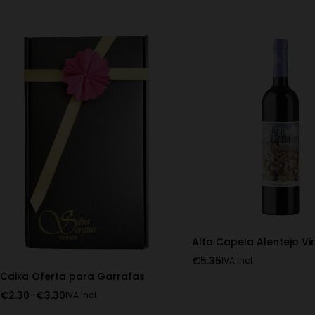
Alto Capela Alentejo Vi
€
5.35
IVA Incl.
Caixa Oferta para Garrafas
€
2.30
–
€
3.30
IVA Incl.