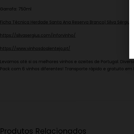
Garrafa: 750ml
Ficha Técnica Herdade Santa Ana Reserva Branco| Silva Sérgius
https://silvasergius.com/inforvinho/
https://www.vinhosdoalentejo.pt/
Levamos até si os melhores vinhos e azeites de Portugal. Diver
Pack com 6 vinhos diferentes! Transporte rápido e gratuito em 
Produtos Relacionados