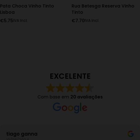
Pata Choca Vinho Tinto
Rua Betesga Reserva Vinho
Lisboa
Tinto
€
5.75
€
7.70
IVA Incl.
IVA Incl.
EXCELENTE
Com base em
20 avaliações
iago ganna
0/08/2024