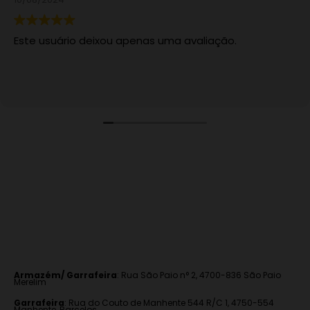
ste usuário deixou apenas uma avaliação.
Armazém/ Garrafeira
:
Rua São Paio n° 2, 4700-836 São Paio
Merelim
Garrafeira
: Rua do Couto de Manhente 544 R/C 1, 4750-554
Manhente, Barcelos