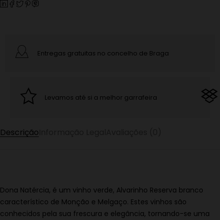
Entregas gratuitas no concelho de Braga
Levamos até si a melhor garrafeira
Descrição
Informação Legal
Avaliações (0)
Dona Natércia, é um vinho verde, Alvarinho Reserva branco
característico de Monção e Melgaço. Estes vinhos são
conhecidos pela sua frescura e elegância, tornando-se uma