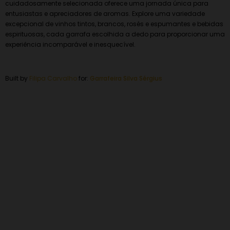
cuidadosamente selecionada oferece uma jornada única para
entusiastas e apreciadores de aromas. Explore uma variedade
excepcional de vinhos tintos, brancos, rosés e espumantes e bebidas
espirituosas, cada garrafa escolhida a dedo para proporcionar uma
experiência incomparável e inesquecível.
Built by
Filipa Carvalho
for:
Garrafeira
Silva Sérgius