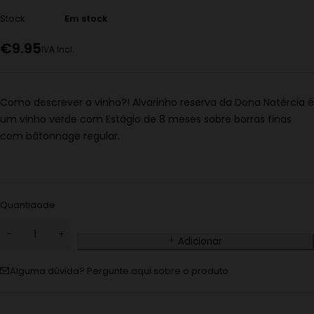
Stock
Em stock
€
9.95
IVA Incl.
Como descrever o vinho?! Alvarinho reserva da Dona Natércia é
um vinho verde com Estágio de 8 meses sobre borras finas
com bâtonnage regular.
Quantidade
Adicionar
Alguma dúvida? Pergunte aqui sobre o produto