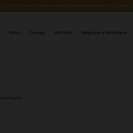
que um bom vinho merece repetir:
5% de desconto
em 6 garrafas ig
Vinho
Cerveja
Gift Pack
Magnuns e Miniaturas
m promoção