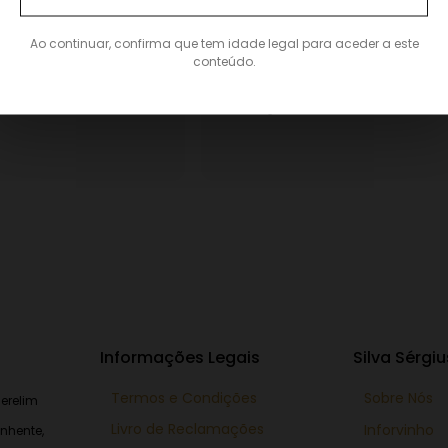
Raquel Carvalho
02/04/2023
Ao continuar, confirma que tem idade legal para aceder a este
conteúdo.
ixou apenas uma
Este usuário deixou apenas u
avaliação.
Informações Legais
Silva Sérgiu
Termos e Condições
Sobre Nós
erelim
Livro de Reclamações
Inforvinho
nhente,