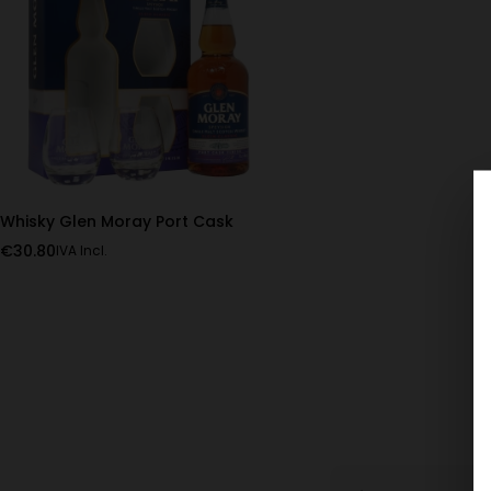
Whisky Glen Moray Port Cask
€
30.80
IVA Incl.