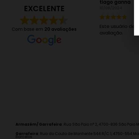
tiago ganna
EXCELENTE
10/08/2024
Este usuário de
Com base em
20 avaliações
avaliação.
Armazém/ Garrafeira
:
Rua São Paio n° 2, 4700-836 São Paio M
Garrafeira
: Rua do Couto de Manhente 544 R/C 1, 4750-554 Ma
Barcelos