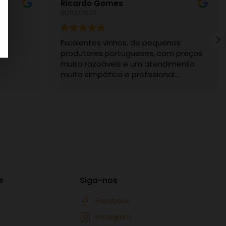
Ricardo Gomes
18/02/2023
ma
Excelentes vinhos, de pequenos
produtores portugueses, com preços
muito razoáveis e um atendimento
muito simpático e profissional.
Recomendo sem dúvida.
s
Siga-nos
Facebook
Instagram