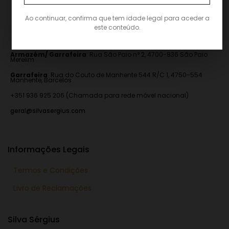
Ao continuar, confirma que tem idade legal para aceder a
este conteúdo.
Armazém/ Garrafeira
:
Rua São Paio n° 2, 4700-836 São Paio
Merelim
Garrafeira
: Rua do Couto de Manhente 544 R/C 1, 4750-554
Manhente, Barcelos
+351 936 925 206 (Chamada para rede móvel nacional)
geral@silvasergius.com
Informações Legais
Termos e Condições
Livro de Reclamações
Silva Sérgius