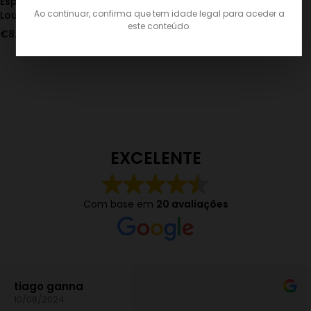
Espumante Encosta Cesta
Ao continuar, confirma que tem idade legal para aceder a
Loureiro MS
este conteúdo.
€
8.50
IVA Incl.
EXCELENTE
Com base em
20 avaliações
tiago ganna
10/08/2024