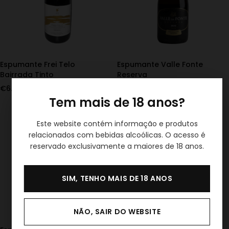
Espumante Frei Telo
Espumante Valle Fonte
Bairrada Tinto
Reserva
€
6.75
€
12.90
IVA Incl.
IVA Incl.
Tem mais de 18 anos?
Este website contém informação e produtos
relacionados com bebidas alcoólicas. O acesso é
reservado exclusivamente a maiores de 18 anos.
SIM, TENHO MAIS DE 18 ANOS
NÃO, SAIR DO WEBSITE