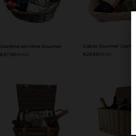
Cabaz Gourmet Cesta 
Cestinha em Vime Gourmet
€
28.50
€
37.00
IVA Incl.
IVA Incl.