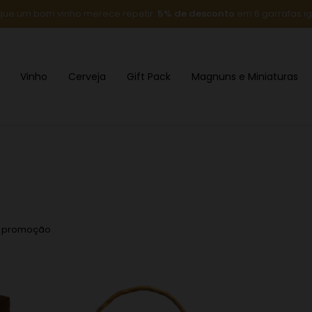
que um bom vinho merece repetir:
5% de desconto
em 6 garrafas ig
Vinho
Cerveja
Gift Pack
Magnuns e Miniaturas
m promoção