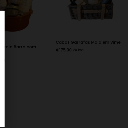
Cabaz Garrafas Mala em Vime
arola Barro com
€
175.00
IVA Incl.
Incl.