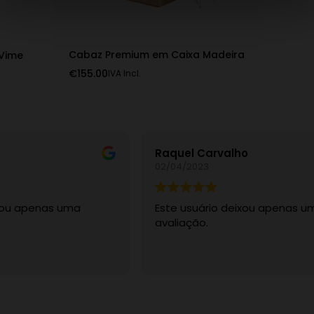
Cabaz Premium em Caixa Madeira
 Vime
€
155.00
IVA Incl.
Raquel Carvalho
02/04/2023
ixou apenas uma
Este usuário deixou apenas u
avaliação.