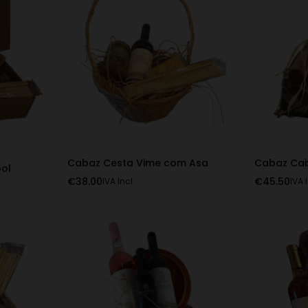
Cabaz Cesta Vime com Asa
Cabaz Cai
ol
€
38.00
€
45.50
IVA Incl.
IVA 