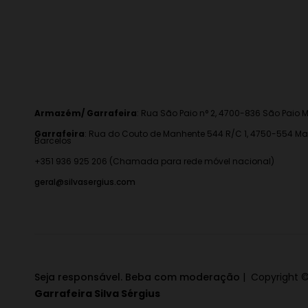
Armazém/ Garrafeira
:
Rua São Paio n° 2, 4700-836 São Paio M
Garrafeira
: Rua do Couto de Manhente 544 R/C 1, 4750-554 Ma
Barcelos
+351 936 925 206 (Chamada para rede móvel nacional)
geral@silvasergius.com
Seja responsável. Beba com moderação
| Copyright ©
Garrafeira Silva Sérgius