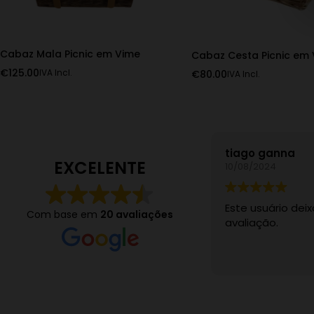
Cabaz Mala Picnic em Vime
Cabaz Cesta Picnic em
€
125.00
IVA Incl.
€
80.00
IVA Incl.
tiago ganna
EXCELENTE
10/08/2024
Este usuário de
Com base em
20 avaliações
avaliação.