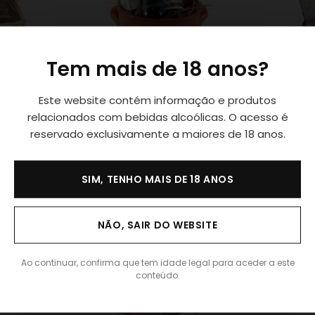
Tem mais de 18 anos?
Este website contém informação e produtos
Cabaz Garrafas Caçarola Barro
em Vime
Cabaz Caç
relacionados com bebidas alcoólicas. O acesso é
Tampa
Tampa
reservado exclusivamente a maiores de 18 anos.
€
26.00
IVA Incl.
€
40.00
IVA 
SIM, TENHO MAIS DE 18 ANOS
NÃO, SAIR DO WEBSITE
Ao continuar, confirma que tem idade legal para aceder a este
conteúdo.