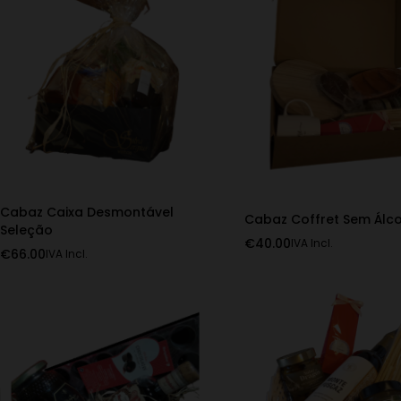
Cabaz Caixa Desmontável
Cabaz Coffret Sem Álco
Seleção
€
40.00
IVA Incl.
€
66.00
IVA Incl.