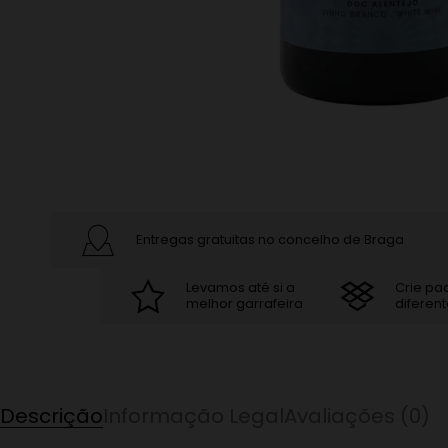
Entregas gratuitas no concelho de Braga
Levamos até si a
Crie pa
melhor garrafeira
diferent
Descrição
Informação Legal
Avaliações (0)