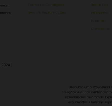
Termos e Condições
Sobre Nós
erelim
Livro de Reclamações
Inforvinho
nhente,
Eventos
Contactos
 2024 |
Descubra uma experiência d
coleção de vinhos cuidadosame
apreciadores de aromas. Explo
espumantes e bebidas espir