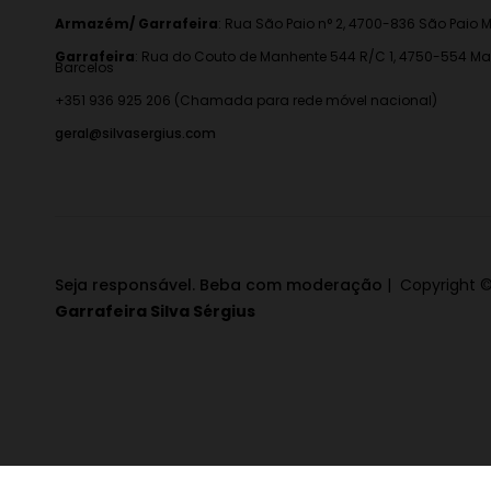
Armazém/ Garrafeira
:
Rua São Paio n° 2, 4700-836 São Paio M
Garrafeira
: Rua do Couto de Manhente 544 R/C 1, 4750-554 Ma
Barcelos
+351 936 925 206 (Chamada para rede móvel nacional)
geral@silvasergius.com
Seja responsável. Beba com moderação
| Copyright ©
Garrafeira Silva Sérgius