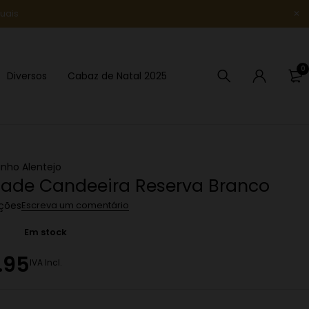
uais
Novidade
0
Diversos
Cabaz de Natal 2025
inho Alentejo
ade Candeeira Reserva Branco
ações
Escreva um comentário
Em stock
.95
IVA Incl.