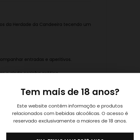
eiros da Herdade da Candeeira tecendo um
companhar entradas e aperitivos.
s e ainda cozinha exótica.
ipa
Tem mais de 18 anos?
Este website contém informação e produtos
relacionados com bebidas alcoólicas. O acesso é
reservado exclusivamente a maiores de 18 anos.
de fruta madura, frutos secos e uma