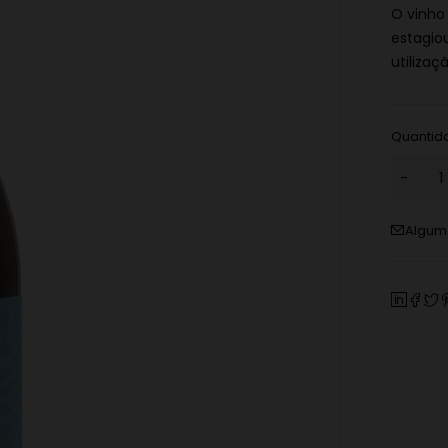
O vinho
estagio
utilizaç
Quantid
Alguma