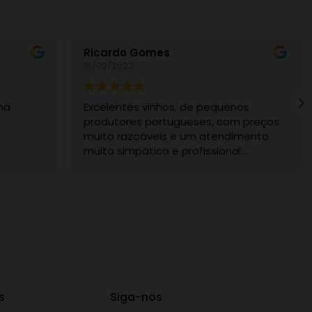
Ricardo Gomes
18/02/2023
ma
Excelentes vinhos, de pequenos
produtores portugueses, com preços
muito razoáveis e um atendimento
muito simpático e profissional.
Recomendo sem dúvida.
s
Siga-nos