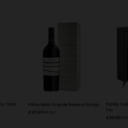
ho Tinto
Family Col
Folha Meio Grande Reserva Estojo
Tto
€
40.50
IVA Incl.
€
89.95
IVA I