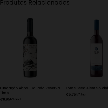
Produtos Relacionados
Fundação Abreu Callado Reserva
Fonte Seca Alentejo Vin
Tinto
€
5.75
IVA Incl.
€
8.95
IVA Incl.