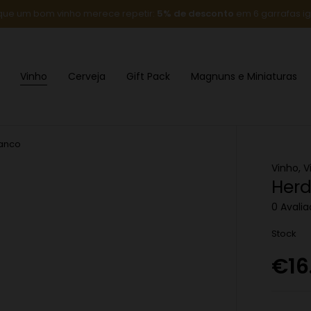
que um bom vinho merece repetir:
5% de desconto
em 6 garrafas ig
Vinho
Cerveja
Gift Pack
Magnuns e Miniaturas
anco
Vinho
,
V
Herd
0 Avali
Stock
€
16