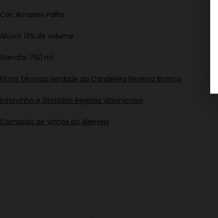
Cor: Amarelo Palha
Álcool: 13% de volume
Garrafa: 750 ml
Ficha Técnica Herdade da Candeeira Reserva Branco
Inforvinho e Glossário Regiões Vitivinícolas
Comissão de Vinhos do Alentejo