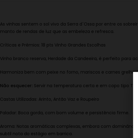
As vinhas sentem o sol vivo da Serra d´Ossa por entre os sobr
manto de rendas de luz que as embeleza e refresca.
Críticas e Prémios: 18 pts Vinho Grandes Escolhas
Vinho branco reserva, Herdade da Candeeira, é perfeito para a
Harmoniza bem com peixe no forno, mariscos e carnes grelhada
Não esquecer:
Servir na temperatura certa e em copo tipo Tul
Castas Utilizadas: Arinto, Antão Vaz e Roupeiro
Paladar: Boca gorda, com bom volume e persistência firme.
Aroma: Notas aromáticas complexas, embora com dominância 
subtil nota do estágio em barrica.