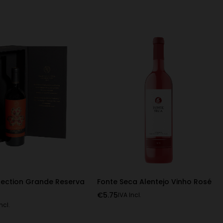
lection Grande Reserva
Fonte Seca Alentejo Vinho Rosé
€
5.75
IVA Incl.
ncl.