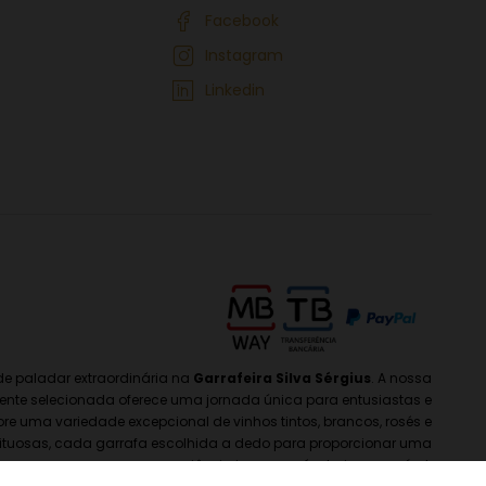
Facebook
Instagram
Linkedin
e paladar extraordinária na
Garrafeira Silva Sérgius
. A nossa
nte selecionada oferece uma jornada única para entusiastas e
re uma variedade excepcional de vinhos tintos, brancos, rosés e
ituosas, cada garrafa escolhida a dedo para proporcionar uma
experiência incomparável e inesquecível.