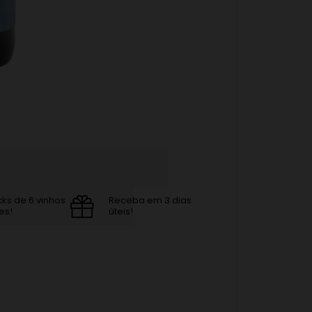
cks de 6 vinhos
Receba em 3 dias
es!
úteis!