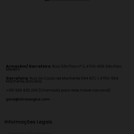
Armazém/ Garrafeira
:
Rua São Paio n° 2, 4700-836 São Paio
Merelim
Garrafeira
: Rua do Couto de Manhente 544 R/C 1, 4750-554
Manhente, Barcelos
+351 936 925 206 (Chamada para rede móvel nacional)
geral@silvasergius.com
Informações Legais
Termos e Condições