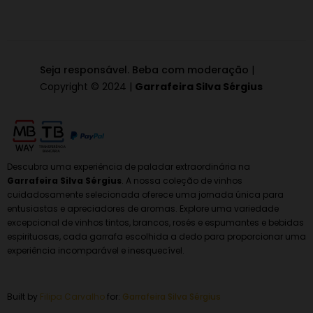
Seja responsável. Beba com moderação
|
Copyright © 2024 |
Garrafeira Silva Sérgius
Descubra uma experiência de paladar extraordinária na
Garrafeira Silva Sérgius
. A nossa coleção de vinhos
cuidadosamente selecionada oferece uma jornada única para
entusiastas e apreciadores de aromas. Explore uma variedade
excepcional de vinhos tintos, brancos, rosés e espumantes e bebidas
espirituosas, cada garrafa escolhida a dedo para proporcionar uma
experiência incomparável e inesquecível.
Built by
Filipa Carvalho
for:
Garrafeira
Silva Sérgius