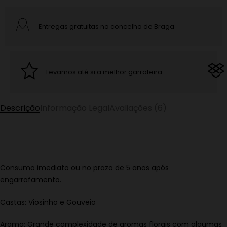
Entregas gratuitas no concelho de Braga
Levamos até si a melhor garrafeira
Descrição
Informação Legal
Avaliações (6)
Consumo imediato ou no prazo de 5 anos após
engarrafamento.
Castas: Viosinho e Gouveio
Aroma: Grande complexidade de aromas florais com algumas