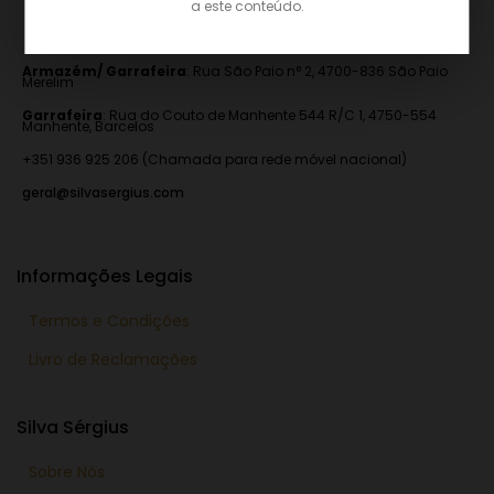
a este conteúdo.
Armazém/ Garrafeira
:
Rua São Paio n° 2, 4700-836 São Paio
Merelim
Garrafeira
: Rua do Couto de Manhente 544 R/C 1, 4750-554
Manhente, Barcelos
+351 936 925 206 (Chamada para rede móvel nacional)
geral@silvasergius.com
Informações Legais
Termos e Condições
Livro de Reclamações
Silva Sérgius
Sobre Nós