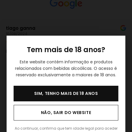
tiago ganna
10/08/2024
Tem mais de 18 anos?
Este usuário deixou apenas uma avaliação.
Este website contém informação e produtos
relacionados com bebidas alcoólicas. O acesso é
reservado exclusivamente a maiores de 18 anos.
SIM, TENHO MAIS DE 18 ANOS
NÃO, SAIR DO WEBSITE
Ao continuar, confirma que tem idade legal para aceder