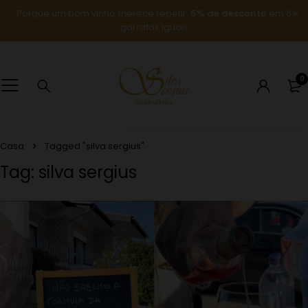
Porque um bom vinho merece repetir:
5% de desconto
em 6
garrafas iguais
0
Casa
Tagged "silva sergius"
Tag: silva sergius