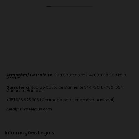
Armazém/ Garrafeira
:
Rua São Paio n° 2, 4700-836 São Paio
Merelim
Garrafeira
: Rua do Couto de Manhente 544 R/C 1, 4750-554
Manhente, Barcelos
+351 936 925 206 (Chamada para rede móvel nacional)
geral@silvasergius.com
Informações Legais