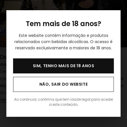
Tem mais de 18 anos?
Este website contém informação e produtos
relacionados com bebidas alcoólicas. O acesso é
reservado exclusivamente a maiores de 18 anos.
Março 10, 2023
silvasergius
De: Mulheres, Para: Mulheres
Assinalamos o Dia da Mulher da melhor forma!
SIM, TENHO MAIS DE 18 ANOS
Desmistificamos o mundo do vinho, numa sessão vínica
completamente descontraída, permitindo a fuga da rotina às
NÃO, SAIR DO WEBSITE
Mulheres que pretendem aprender mais sobre a nossa paixão:
O Vinho!
Ver mais
Ao continuar, confirma que tem idade legal para aceder
a este conteúdo.