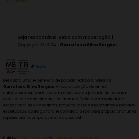
Linkedin
Seja responsável. Beba com moderação
|
Copyright © 2024 |
Garrafeira Silva Sérgius
Descubra uma experiência de paladar extraordinária na
Garrafeira Silva Sérgius
. A nossa coleção de vinhos
cuidadosamente selecionada oferece uma jornada única para
entusiastas e apreciadores de aromas. Explore uma variedade
excepcional de vinhos tintos, brancos, rosés e espumantes e bebidas
espirituosas, cada garrafa escolhida a dedo para proporcionar uma
experiência incomparável e inesquecível.
Built by
Filipa Carvalho
for:
Garrafeira
Silva Sérgius